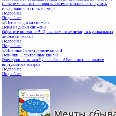
поныне может использоваться всеми, кто желает получить
информацию из тонкого мира. ...
Подробнее
Подробнее
Цены на диски снижены
Обратите внимание!!! Цены на многие позиции музыкальных
дисков снижены!
Подробнее
Подробнее
Новинки! Электронные книги!
Электронные книги Рушеля Блаво! Все книги в каталоге
виртуальных товаров!
Подробнее
Подробнее