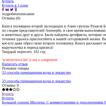
Купить
Купить в 1 клик
подробное
описание
Отзывы (0)
Книга посвящена второй экспедиции в Азию группы Рушеля Бла
по следам представителей Аненербе, в свое время выполнявши
и животных друг в друга. Были найдены артефакты, которые с
техники удалось приспособить к нашей сегодняшней жизни. Вы 
кое-кто даже обрел свою вторую половинку. Книга расскажет об
выручалочка в период кризиса!
Твердый переплет, 192 стр.
'wsm:reviews.list' is not a component
Написать отзыв
Похожие товары
33 способа превращения воды в лекарство
33 способа превращения воды в лекарство
Отзывы: 0
Купить
Купить
Большой сонник Миллера. С комментариями и дополнениями Р