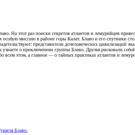
во. На этот раз поиски секретов атлантов и лемурийцев приве
х особую миссию в районе горы Калат. Блаво и его спутники с
видетельствуют: представители дочеловеческих цивилизаций зна
узнаете о приключениях группы Блаво. Друзья рисковали собой 
о всем этом, а главное — о тайных практиках атлантов и лемури
ушеля Блаво.