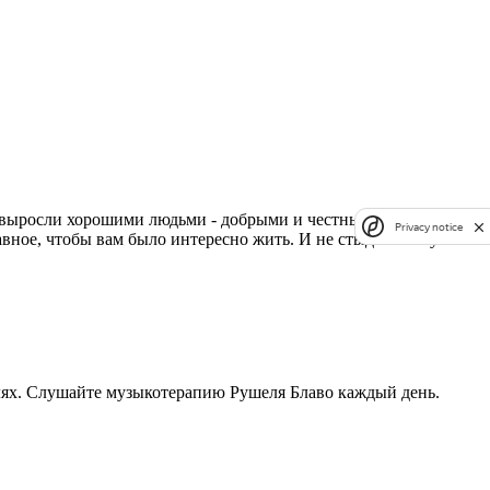
ы выросли хорошими людьми - добрыми и честными. Но это не
Privacy notice
лавное, чтобы вам было интересно жить. И не стыдно. А музыка
лях. Слушайте музыкотерапию Рушеля Блаво каждый день.