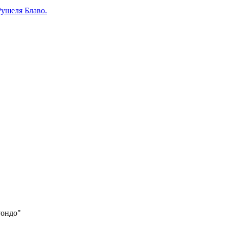
ушеля Блаво.
Рондо"