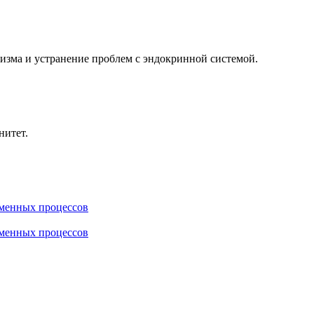
зма и устранение проблем с эндокринной системой.
итет.
бменных процессов
бменных процессов