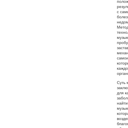
поло
резул
с са
болез
недом
Метод
техно
музык
пробу
заста
меха
самои
котор
каждо
орган
Суть 
заклю
для к
забол
найти
музык
котор
возде
благ