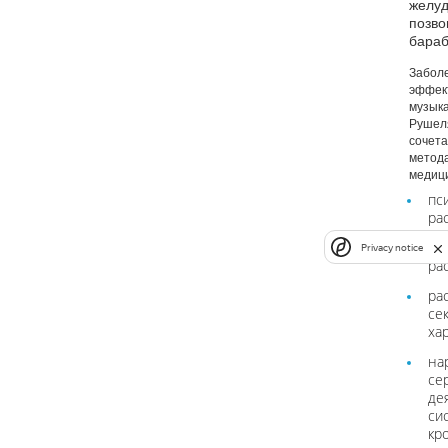
желуд
позво
бараб
Заболе
эффек
музык
Рушеля
сочета
метод
медиц
пс
ра
не
Privacy notice
ра
ра
се
ха
на
се
де
си
кр