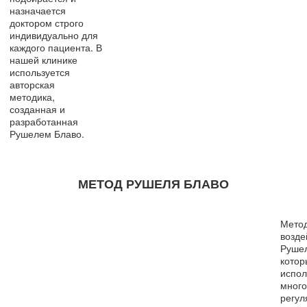
назначается
доктором строго
индивидуально для
каждого пациента. В
нашей клинике
используется
авторская
методика,
созданная и
разработанная
Рушелем Блаво.
МЕТОД РУШЕЛЯ БЛАВО
Метод
возде
Рушел
котор
испол
много
регул