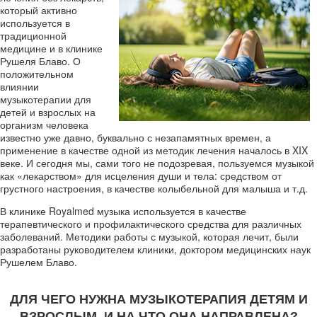
который активно
используется в
традиционной
медицине и в клинике
Рушеля Блаво. О
положительном
влиянии
музыкотерапии для
детей и взрослых на
организм человека
известно уже давно, буквально с незапамятных времен, а
применение в качестве одной из методик лечения началось в XIX
веке. И сегодня мы, сами того не подозревая, пользуемся музыкой
как «лекарством» для исцеления души и тела: средством от
грустного настроения, в качестве колыбельной для малыша и т.д.
В клинике Royalmed музыка используется в качестве
терапевтического и профилактического средства для различных
заболеваний. Методики работы с музыкой, которая лечит, были
разработаны руководителем клиники, доктором медицинских наук
Рушелем Блаво.
ДЛЯ ЧЕГО НУЖНА МУЗЫКОТЕРАПИЯ ДЕТЯМ И
ВЗРОСЛЫМ, И НА ЧТО ОНА НАПРАВЛЕНА?