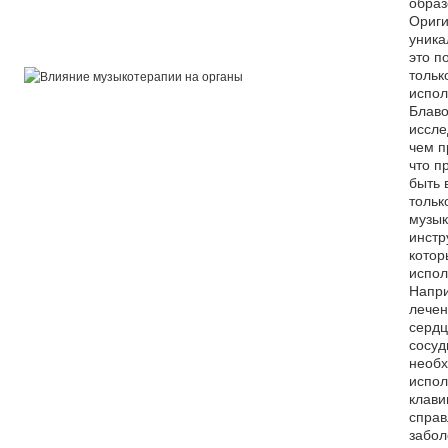
образ
Ориги
уника
это п
тольк
испол
Блаво
иссле
чем п
что п
быть 
тольк
музы
инстр
котор
испол
Напри
лечен
сердц
сосуд
необ
испол
клав
справ
забо