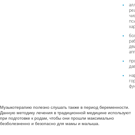
ал
ре
чи
пс
хар
бо
ра
дв
ап
пр
да
на
го
фун
Музыкотерапию полезно слушать также в период беременности.
Данную методику лечения в традиционной медицине используют
при подготовке к родам, чтобы они прошли максимально
безболезненно и безопасно для мамы и малыша.